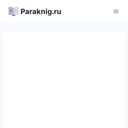
Перейти
Paraknig.ru
к
содержимому