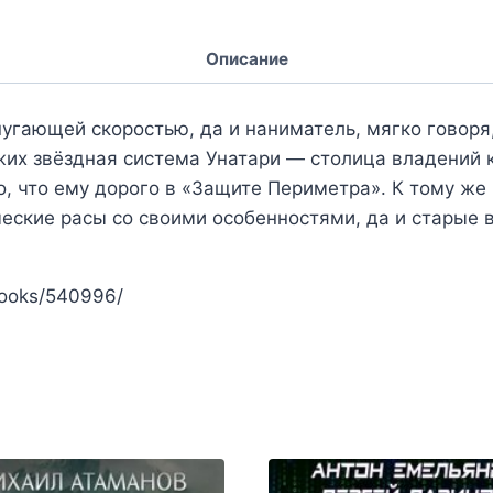
Описание
пугающей скоростью, да и наниматель, мягко говор
жих звёздная система Унатари — столица владений 
то, что ему дорого в «Защите Периметра». К тому ж
еские расы со своими особенностями, да и старые 
/books/540996/