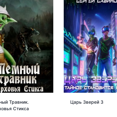
ный Травник.
Царь Зверей 3
ховья Стикса