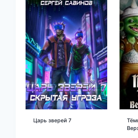
Царь зверей 7
Тём
Вер