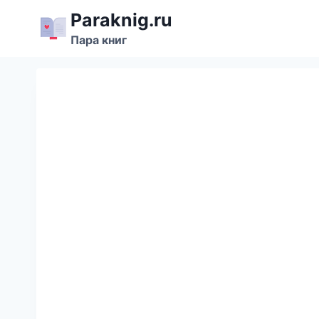
Перейти
Paraknig.ru
к
Пара книг
содержимому