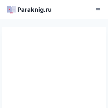
Перейти
Paraknig.ru
к
содержимому