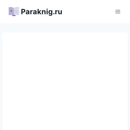
Перейти
Paraknig.ru
к
содержимому