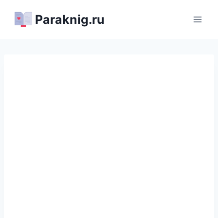
Перейти
Paraknig.ru
к
содержимому