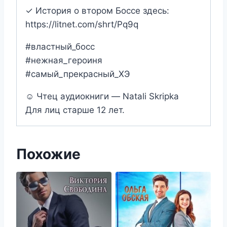
✓ История о втором Боссе здесь:
https://litnet.com/shrt/Pq9q
#властный_босс
#нежная_героиня
#самый_прекрасный_ХЭ
☺ Чтец аудиокниги — Natali Skripka
Для лиц старше 12 лет.
Похожие