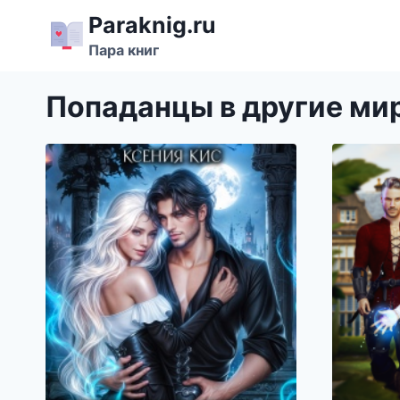
Перейти
Paraknig.ru
к
Пара книг
содержимому
Попаданцы в другие ми