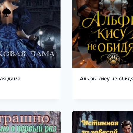
ая дама
Альфы кису не обид