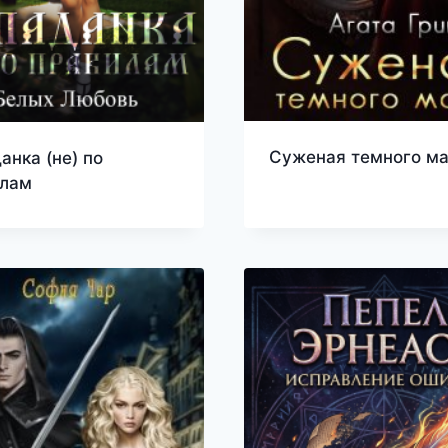
Суженая темного ма
анка (не) по
илам