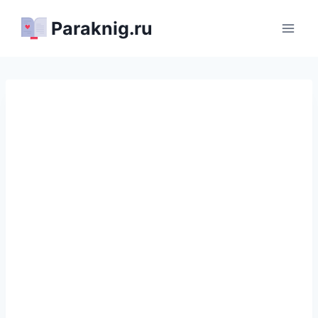
Перейти
Paraknig.ru
к
содержимому