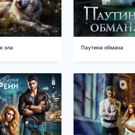
к зла
Паутина обмана