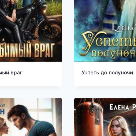
мый враг
Успеть до полуночи