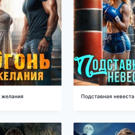
 желания
Подставная невеста