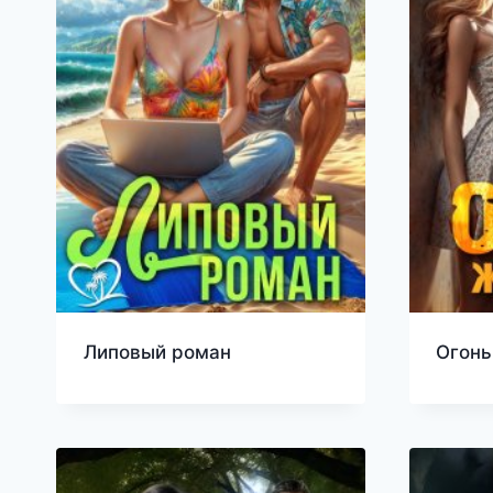
Липовый роман
Огонь