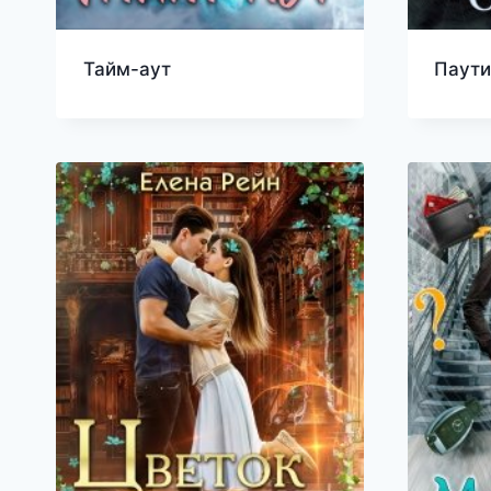
Тайм-аут
Паути