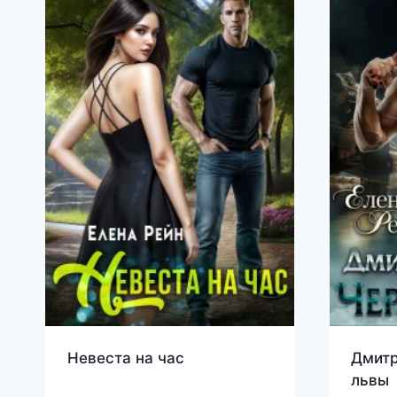
Невеста на час
Дмитр
львы