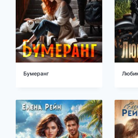
Бумеранг
Люби