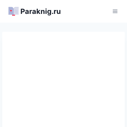
Перейти
Paraknig.ru
к
содержимому