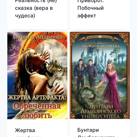
Реальность (не)
Приворот.
сказка (вера в
Побочный
чудеса)
эффект
Бунтари
Жертва