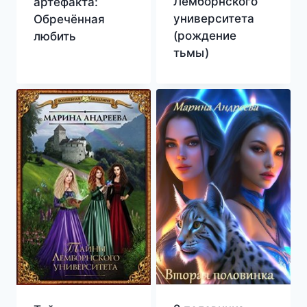
Лемборнского
артефакта:
университета
Обречённая
(рождение
любить
тьмы)