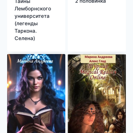
2 половинка
Тайны
Лемборнского
университета
(легенды
Таркона.
Селена)