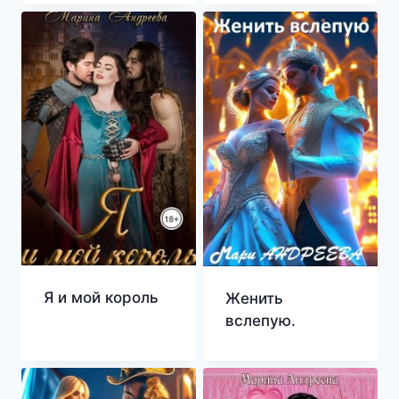
Я и мой король
Женить
вслепую.