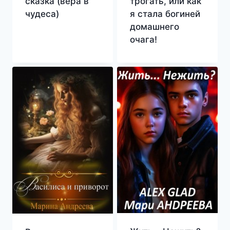
сказка (вера в
трогать, или как
чудеса)
я стала богиней
домашнего
очага!