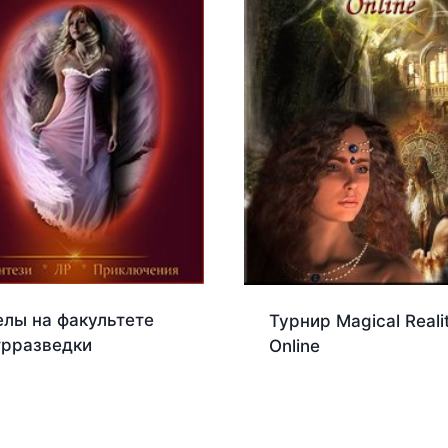
елы на факультете
Турнир Magical Reali
трразведки
Online