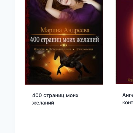
Анг
400 страниц моих
кон
желаний