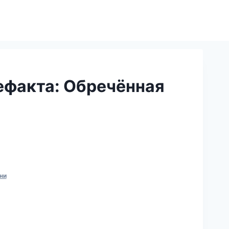
ефакта: Обречённая
ни