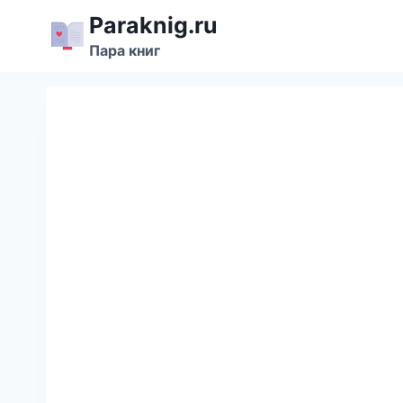
Перейти
Paraknig.ru
к
Пара книг
содержимому