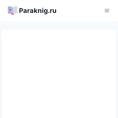
Перейти
Paraknig.ru
к
содержимому