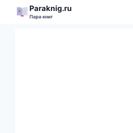
Перейти
Paraknig.ru
к
Пара книг
содержимому