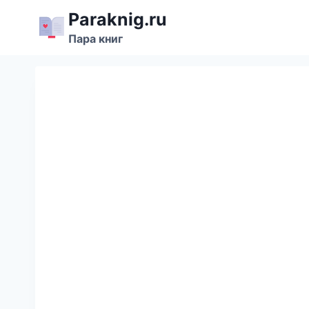
Перейти
Paraknig.ru
к
Пара книг
содержимому