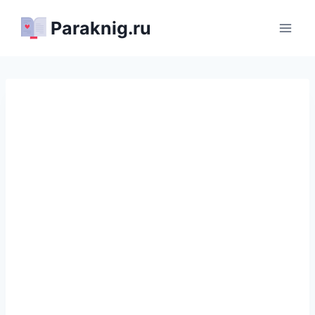
Перейти
Paraknig.ru
к
содержимому