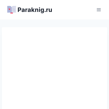
Перейти
Paraknig.ru
к
содержимому