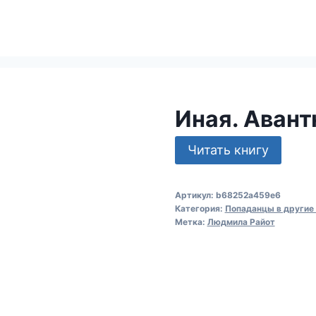
Иная. Аван
Читать книгу
Артикул:
b68252a459e6
Категория:
Попаданцы в другие
Метка:
Людмила Райот