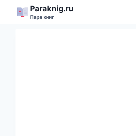
Перейти
Paraknig.ru
к
Пара книг
содержимому