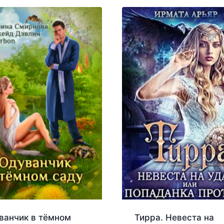
ванчик в тёмном
Тирра. Невеста на