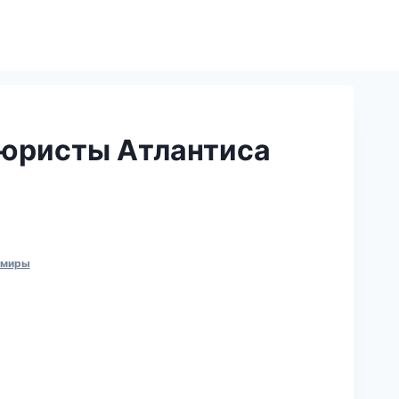
тюристы Атлантиса
 миры