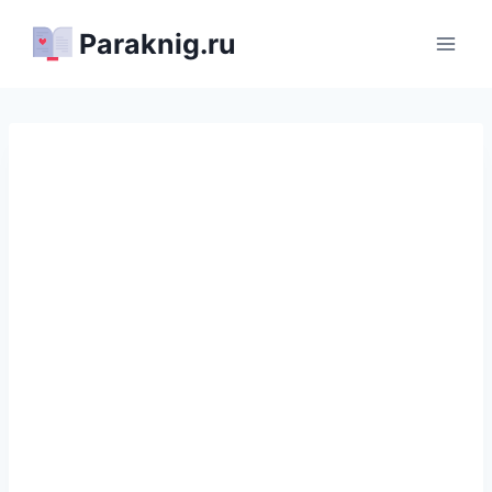
Перейти
Paraknig.ru
к
содержимому