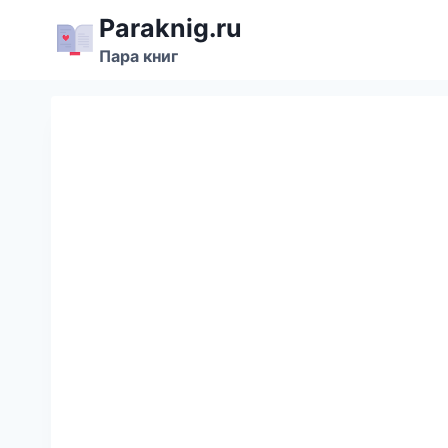
Перейти
Paraknig.ru
к
Пара книг
содержимому