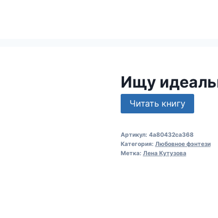
Ищу идеаль
Читать книгу
Артикул:
4a80432ca368
Категория:
Любовное фэнтези
Метка:
Лена Кутузова