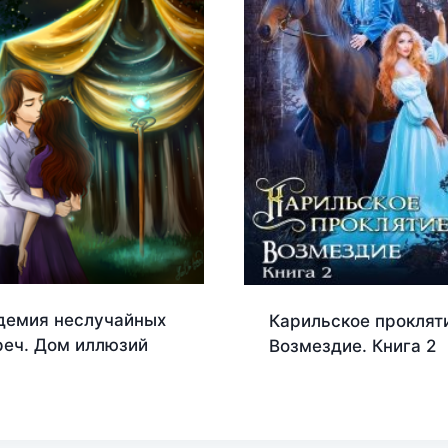
демия неслучайных
Карильское проклят
реч. Дом иллюзий
Возмездие. Книга 2