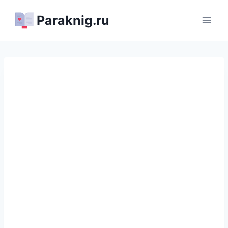
Перейти
Paraknig.ru
к
содержимому