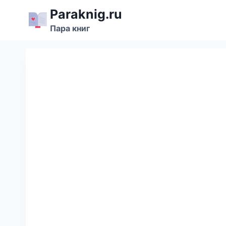
Перейти
Paraknig.ru
к
Пара книг
содержимому