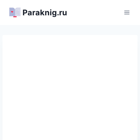
Перейти
Paraknig.ru
к
содержимому