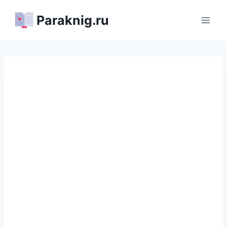
Перейти
Paraknig.ru
к
содержимому