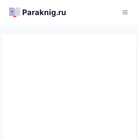
Перейти
Paraknig.ru
к
содержимому