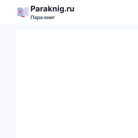
Перейти
Paraknig.ru
к
Пара книг
содержимому