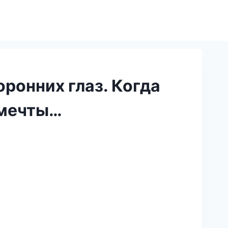
оронних глаз. Когда
 мечты…