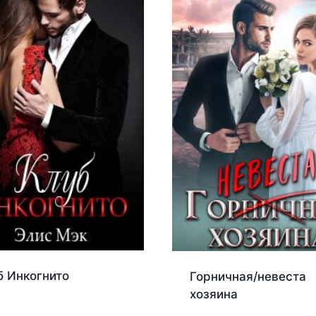
б Инкогнито
Горничная/невеста
хозяина