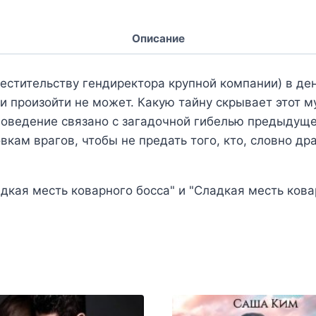
Описание
местительству гендиректора крупной компании) в де
и произойти не может. Какую тайну скрывает этот м
 поведение связано с загадочной гибелью предыдуще
кам врагов, чтобы не предать того, кто, словно др
дкая месть коварного босса" и "Сладкая месть кова