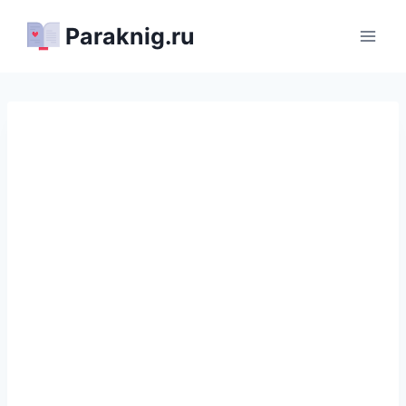
Перейти
Paraknig.ru
к
содержимому