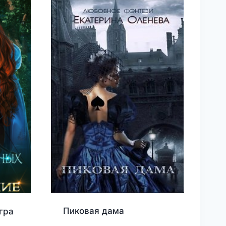
Пиковая дама
гра