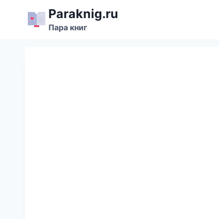
Перейти
Paraknig.ru
к
Пара книг
содержимому