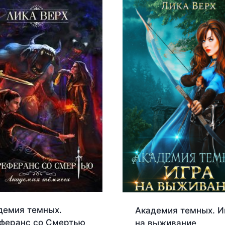
демия темных.
Академия темных. И
феранс со Смертью
на выживание