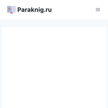
Перейти
Paraknig.ru
к
содержимому