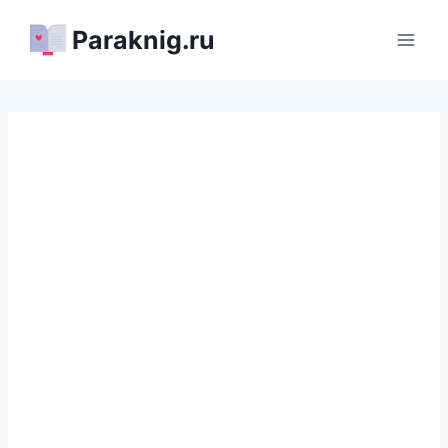
Перейти
Paraknig.ru
к
содержимому