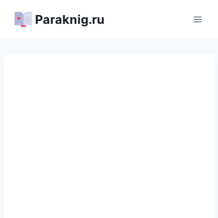
Перейти
Paraknig.ru
к
содержимому