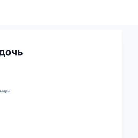
дочь
 миры