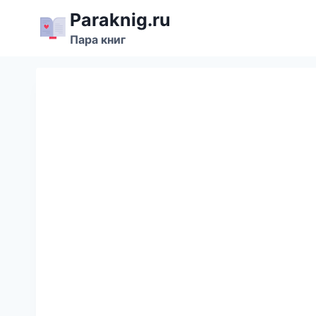
Перейти
Paraknig.ru
к
Пара книг
содержимому