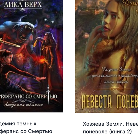
демия темных.
Хозяева Земли. Нев
феранс со Смертью
поневоле (книга 2)