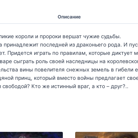
Описание
еликие короли и пророки вершат чужие судьбы.
а принадлежит последней из драконьего рода. И пус
т. Придется играть по правилам, которые диктует м
рваре сыграть роль своей наследницы на королевск
ельства вины повелителя снежных земель в гибели е
дяной принц, который вместо войны предлагает свое
свободой? Кто же истинный враг, а кто – друг?..