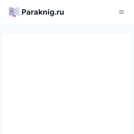
Перейти
Paraknig.ru
к
содержимому