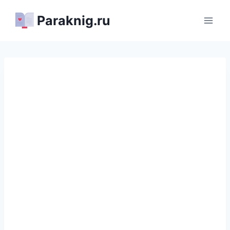
Перейти
Paraknig.ru
к
содержимому