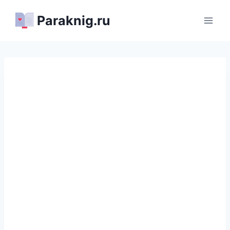
Перейти
Paraknig.ru
к
содержимому