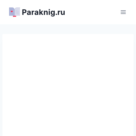
Перейти
Paraknig.ru
к
содержимому