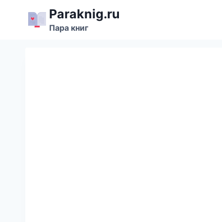
Перейти
Paraknig.ru
к
Пара книг
содержимому