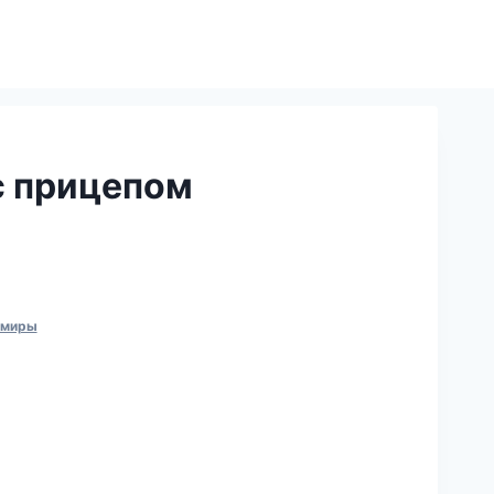
с прицепом
 миры