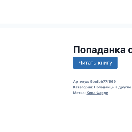
Попаданка 
Читать книгу
Артикул:
9bcfbb77f569
Категория:
Попаданцы в другие
Метка:
Кира Фарди