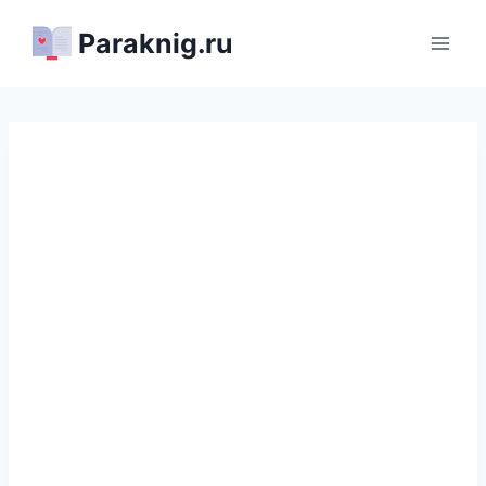
Перейти
Paraknig.ru
к
содержимому