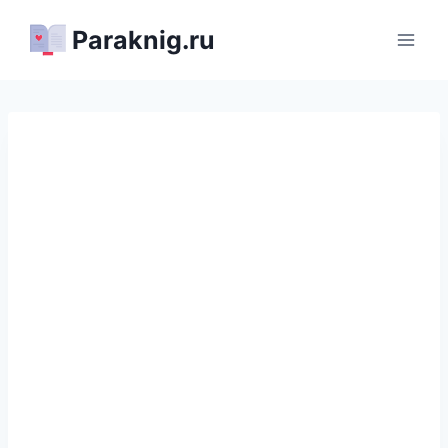
Перейти
Paraknig.ru
к
содержимому