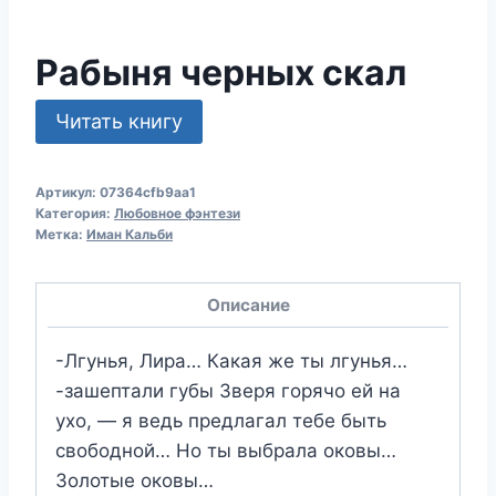
Рабыня черных скал
Читать книгу
Артикул:
07364cfb9aa1
Категория:
Любовное фэнтези
Метка:
Иман Кальби
Описание
-Лгунья, Лира… Какая же ты лгунья…
-зашептали губы Зверя горячо ей на
ухо, — я ведь предлагал тебе быть
свободной… Но ты выбрала оковы…
Золотые оковы…