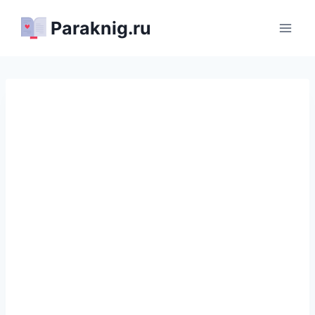
Перейти
Paraknig.ru
к
содержимому