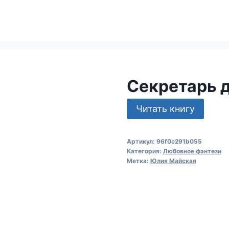
Секретарь 
Читать книгу
Артикул:
96f0c291b055
Категория:
Любовное фэнтези
Метка:
Юлия Майская