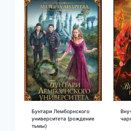
Бунтари Лемборнского
Вну
университета (рождение
чар
тьмы)