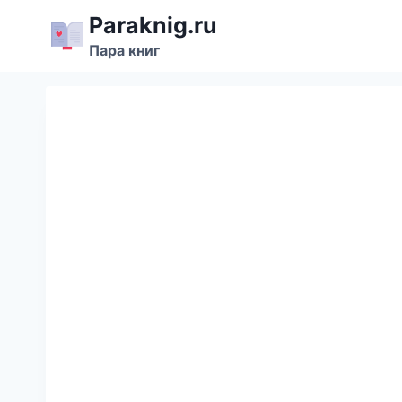
Перейти
Paraknig.ru
к
Пара книг
содержимому