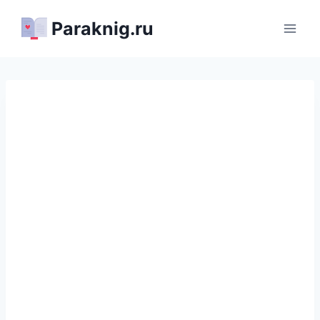
Перейти
Paraknig.ru
к
содержимому