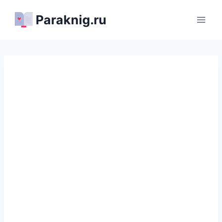
Перейти
Paraknig.ru
к
содержимому