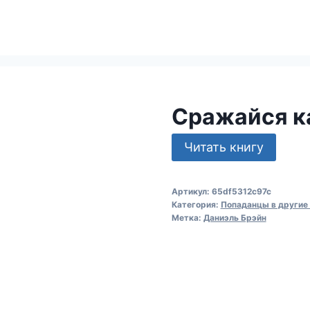
Сражайся к
Читать книгу
Артикул:
65df5312c97c
Категория:
Попаданцы в другие
Метка:
Даниэль Брэйн