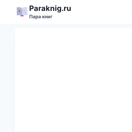
Перейти
Paraknig.ru
к
Пара книг
содержимому