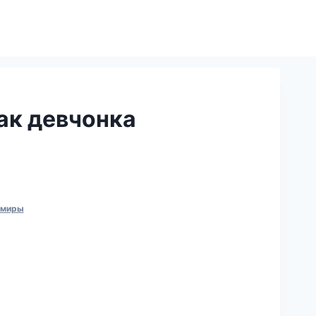
ак девчонка
 миры