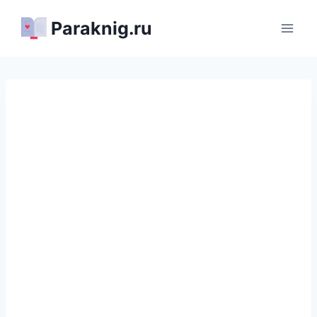
Перейти
Paraknig.ru
к
содержимому