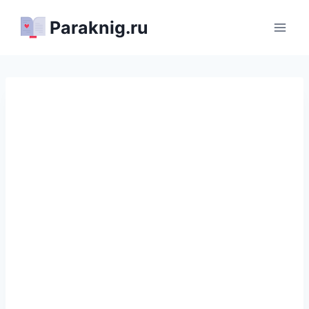
Перейти
Paraknig.ru
к
содержимому