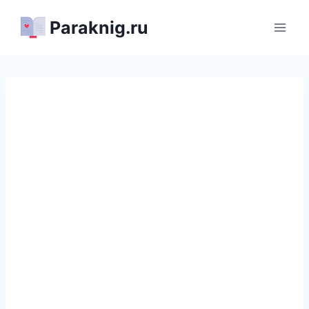
Перейти
Paraknig.ru
к
содержимому