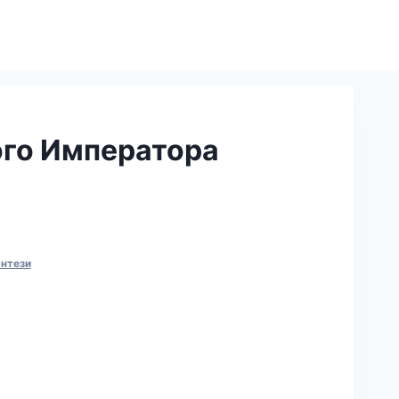
ого Императора
нтези