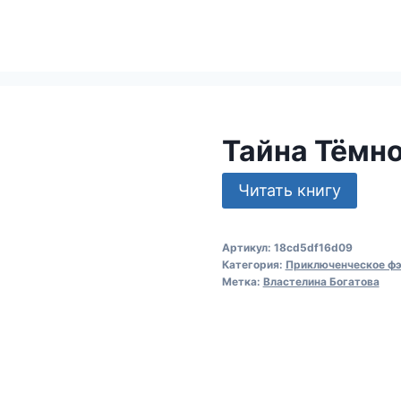
Тайна Тёмн
Читать книгу
Артикул:
18cd5df16d09
Категория:
Приключенческое фэ
Метка:
Властелина Богатова