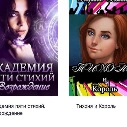
демия пяти стихий.
Тихоня и Король
рождение