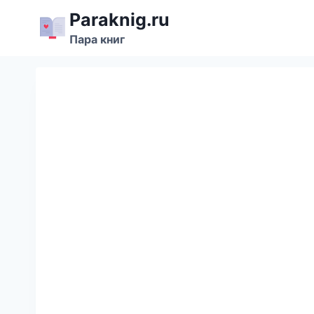
Перейти
Paraknig.ru
к
Пара книг
содержимому