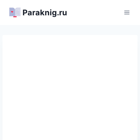
Перейти
Paraknig.ru
к
содержимому