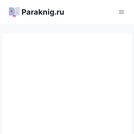
Перейти
Paraknig.ru
к
содержимому