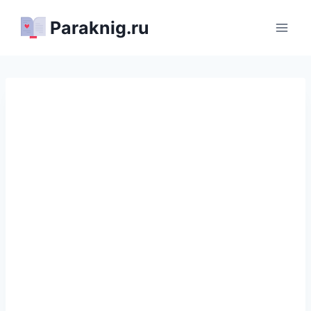
Перейти
Paraknig.ru
к
содержимому